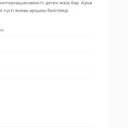
интернационалист» деген жазу бар. Арқа
 түсті жолақ арқылы бекітіледі.
ж.