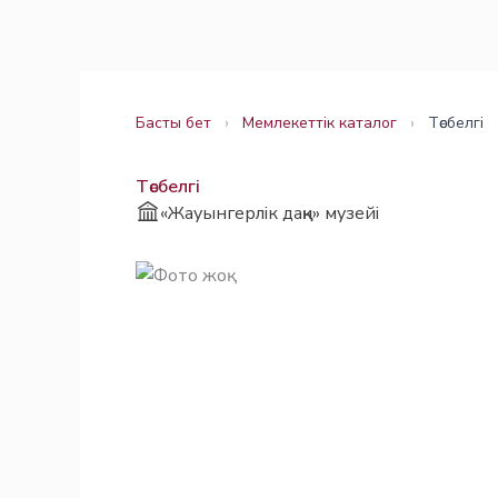
Skip
Заңнама
Заңнама
to
content
Басты бет
›
Мемлекеттік каталог
›
Төсбелгі
Төсбелгі
«Жауынгерлік даңқ» музейі