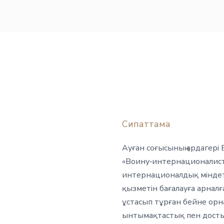
Сипаттама
Ауған соғысының ардагері 
«Воину‑интернационалист»
интернационалдық міндетт
қызметін бағалауға арналға
ұстасып тұрған бейне орн
ынтымақтастық пен достықт