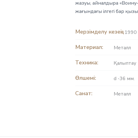
жазуы, айналдыра «Воину‑
жағындағы ілгегі бар қызыл
Мерзімделу кезеңі:
1990 
Материал:
Металл
Техника:
Қалыптау
Өлшемі:
d -36 мм.
Санат:
Металл