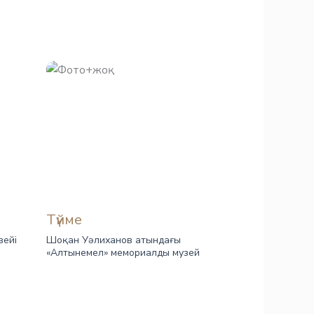
Түйме
зейі
Шоқан Уәлиханов атындағы
«Алтынемел» мемориалды музей