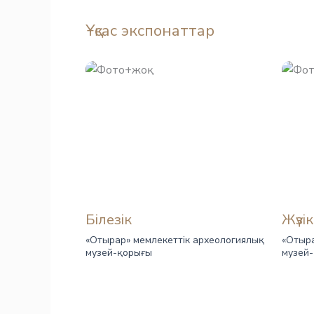
Ұқсас экспонаттар
Білезік
Жүзік
«Отырар» мемлекеттік археологиялық
«Отыра
музей-қорығы
музей