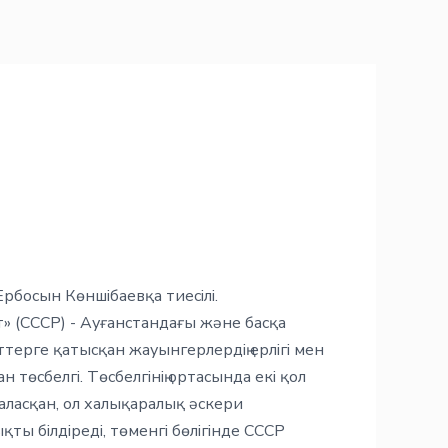
Ербосын Көншібаевқа тиесілі.
 (СССР) - Ауғанстандағы және басқа
ерге қатысқан жауынгерлердің ерлігі мен
н төсбелгі. Төсбелгінің ортасында екі қол
аласқан, ол халықаралық әскери
ы білдіреді, төменгі бөлігінде СССР