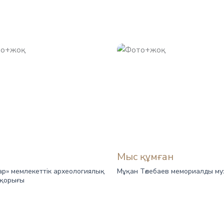
Мыс құмған
р» мемлекеттік археологиялық
Мұқан Төлебаев мемориалды му
-қорығы