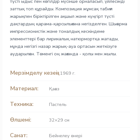
түсті ыдыс пен көгілдір мүсінше орналасып, үйлесімді
заттық топ құрайды. Композиция жұмсақ табиғи
жарықпен біріктірілген ақшыл және күңгірт түсті
дақтардың қарама-қарсылығына негізделген. Шығарма
импрессионистік және тоналдық кескіндеме
элементтері бар лирикалық натюрмортқа жатады,
мұнда негізгі назар жарық-ауа ортасын жеткізуге
аударылған. Төменгі оң жағында - қолы мен жылы.
Мерзімделу кезеңі:
1969 г.
Материал:
Қағаз
Техника:
Пастель
Өлшемі:
32×29 см
Санат:
Бейнелеу өнері