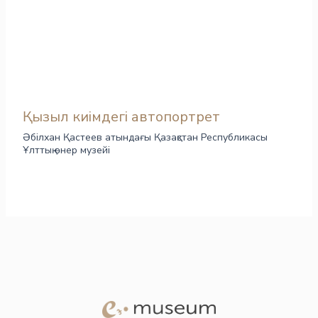
Қызыл киімдегі автопортрет
Әбілхан Қастеев атындағы Қазақстан Республикасы
Ұлттық өнер музейі