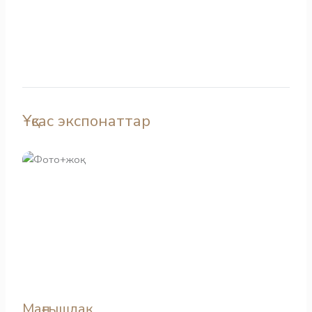
Ұқсас экспонаттар
Маңғышлақ