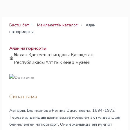
Skip
to
content
Басты бет
›
Мемлекеттік каталог
›
Ақпан
натюрморты
Ақпан натюрморты
Әбілхан Қастеев атындағы Қазақстан
Республикасы Ұлттық өнер музейі
Сипаттама
Авторы: Великанова Регина Васильевна. 1894-1972
Терезе алдындағы шыны вазаға қойылған ақ гүлдер шоғы
бейнеленген натюрморт. Оның жанында екі күңгірт