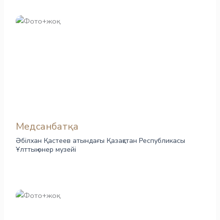
Медсанбатқа
Әбілхан Қастеев атындағы Қазақстан Республикасы
Ұлттық өнер музейі