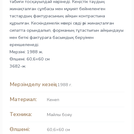
табиғи тосқауылдай көрінеді. Кеңістік таудың
жинақталған сұлбасы мен мұқият бейнеленген
тастардың фактурасының айқын контрастына
құрылған. Кескіндемелік мәнері сәнді әрі жинақталған
сипатта орындалып, форманың тұтастығын айқындауы
мен беткі фактураға басымдық беруімен
ерекшеленеді.
Мерзімі: 1988 ж.
Өлшемі: 60,6×60 см
3682-ж
Мерзімделу кезеңі:
1988 г.
Материал:
Кенеп
Техника:
Майлы бояу
Өлшемі:
60,6×60 см