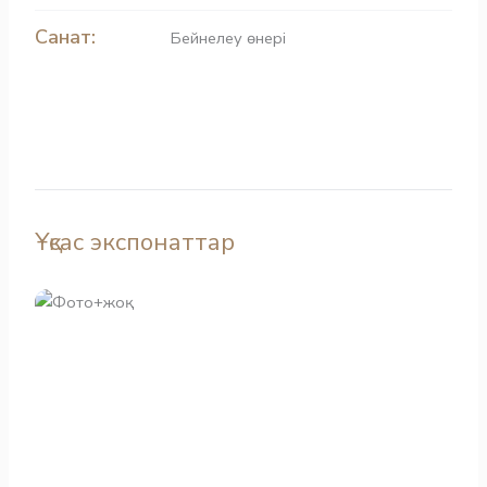
Санат:
Бейнелеу өнері
Ұқсас экспонаттар