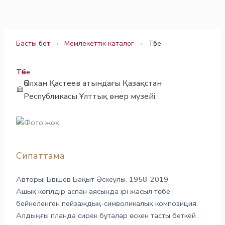
Skip
to
content
Басты бет
›
Мемлекеттік каталог
›
Төбе
Төбе
Әбілхан Қастеев атындағы Қазақстан
Республикасы Ұлттық өнер музейі
Сипаттама
Авторы: Бәпішев Бақыт Әскеұлы. 1958-2019
Ашық көгілдір аспан аясында ірі жасыл төбе
бейнеленген пейзаждық-символикалық композиция.
Алдыңғы планда сирек бұталар өскен тасты беткей