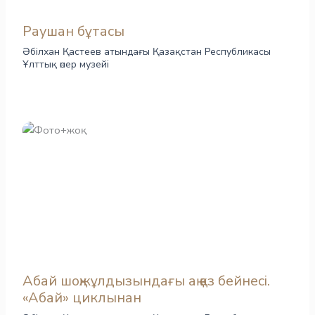
Раушан бұтасы
Әбілхан Қастеев атындағы Қазақстан Республикасы
Ұлттық өнер музейі
Абай шоқжұлдызындағы ақ қаз бейнесі.
«Абай» циклынан