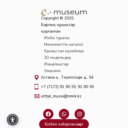
Copyright © 2025.
Барлық құқықтар
қорғалған
Жоба туралы
Мемлекеттік каталог
Қазақстан музейлері
3D модельдер
Жаңалықтар
Заңнама
Астана қ., Тәуелсіздік д., 54
+7 (7172) 91 90 35, 91 90 36
ulttyk_muzei@nmrk.kz
F
W
I
a
h
n
c
a
s
Бізбен хабарласыңыз
e
t
t