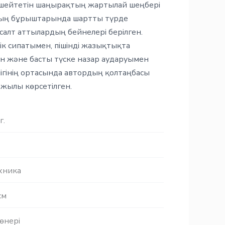
шейтетін шаңырақтың жартылай шеңбері
ның бұрыштарында шартты түрде
салт аттылардың бейнелері берілген.
ік сипатымен, пішінді жазықтықта
мен және басты түске назар аударуымен
лігінің ортасында автордың қолтаңбасы
жылы көрсетілген.
г.
хника
см
өнері