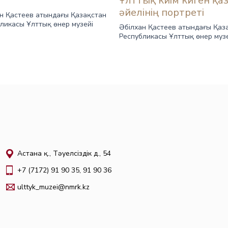
Ұлттық киім киген қа
әйелінің портреті
н Қастеев атындағы Қазақстан
ликасы Ұлттық өнер музейі
Әбілхан Қастеев атындағы Қаз
Республикасы Ұлттық өнер муз
Астана қ., Тәуелсіздік д., 54
+7 (7172) 91 90 35, 91 90 36
ulttyk_muzei@nmrk.kz