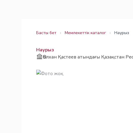
Skip
Заңнама
Заңнама
to
content
Басты бет
›
Мемлекеттік каталог
›
Наурыз
Наурыз
Әбілхан Қастеев атындағы Қазақстан Ре