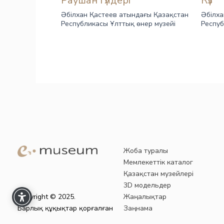
Раушан гүлдері
Күз
Әбілхан Қастеев атындағы Қазақстан
Әбілха
Республикасы Ұлттық өнер музейі
Респуб
Жоба туралы
Мемлекеттік каталог
Қазақстан музейлері
3D модельдер
Copyright © 2025.
Жаңалықтар
Барлық құқықтар қорғалған
Заңнама