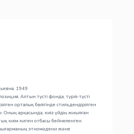
ьевна. 1949
зиция. Алтын түсті фонда, түрлі-түсті
лген орталық бөлігінде стильдендірілген
ан. Оның арқасында, киіз үйдің жиылған
ық киім киген отбасы бейнеленген.
 шығарманың этномәдени және