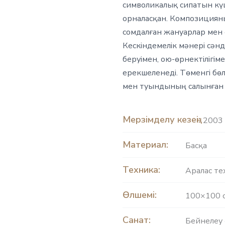
символикалық сипатын кү
орналасқан. Композиция
сомдалған жануарлар мен 
Кескіндемелік мәнері сәнд
беруімен, ою-өрнектілігі
ерекшеленеді. Төменгі бө
мен туындының салынған 
Мерзімделу кезеңі:
2003 
Материал:
Басқа
Техника:
Аралас те
Өлшемі:
100×100 
Санат:
Бейнелеу 