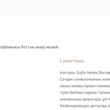
спубликасы Ұлттық өнер музейі
Сипаттама
Авторы: Бубэ Нелли Витал
Сәндік-символикалық компо
оюлы жолақтармен көмкері
түйе бейнесі көрініс тапқ
жасауының арасында, ұлтт
Кейіпкерлердің артында