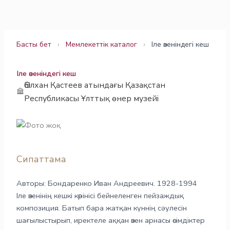
Skip
to
content
Басты бет
›
Мемлекеттік каталог
›
Іле өзеніндегі кеш
Іле өзеніндегі кеш
Әбілхан Қастеев атындағы Қазақстан
Республикасы Ұлттық өнер музейі
Сипаттама
Авторы: Бондаренко Иван Андреевич. 1928-1994
Іле өзенінің кешкі көрінісі бейнеленген пейзаждық
композиция. Батып бара жатқан күннің сәулесін
шағылыстырып, иректеле аққан өзен арнасы өсімдіктер