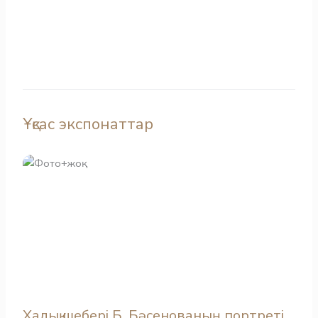
Ұқсас экспонаттар
Халық шебері Б. Бәсенованың портреті