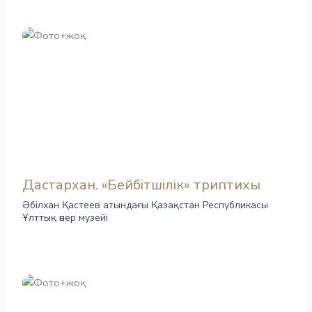
Дастархан. «Бейбітшілік» триптихы
Әбілхан Қастеев атындағы Қазақстан Республикасы
Ұлттық өнер музейі