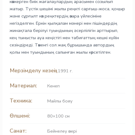
көмкерген биік жағалаулардың арасымен созылып
жатыр. Түстік шешімі жылы реңкті сарғыш-жоса, қоңыр
және сұрғылт көк реңктердің өзара үйлесіміне
негізделген. Еркін қылқалам мәнері мен пішіндердің
жинақтала берілуі туындының әсерлілігін арттырып,
кең тынысты ауа кеңістігі мен табиғаттың кешкі күйін
сезіндіреді. Төменгі сол жақ бұрышында автордың
қолы мен туындының салынған жылы көрсетілген.
Мерзімделу кезеңі:
1991 г.
Материал:
Кенеп
Техника:
Майлы бояу
Өлшемі:
80×100 см
Санат:
Бейнелеу өнері