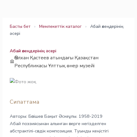
Skip
to
content
Басты бет
›
Мемлекеттік каталог
›
Абай өлеңдерінің
әсері
Абай өлеңдерінің әсері
Әбілхан Қастеев атындағы Қазақстан
Республикасы Ұлттық өнер музейі
Сипаттама
Авторы: Бәпішев Бақыт Әскеұлы. 1958-2019
Абай поэзиясынан алынған әсерге негізделген
абстрактілі-сәндік композиция. Туынды кеңістігі