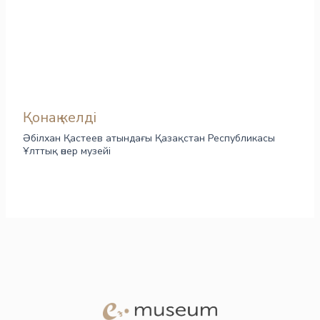
Қонақ келді
Әбілхан Қастеев атындағы Қазақстан Республикасы
Ұлттық өнер музейі