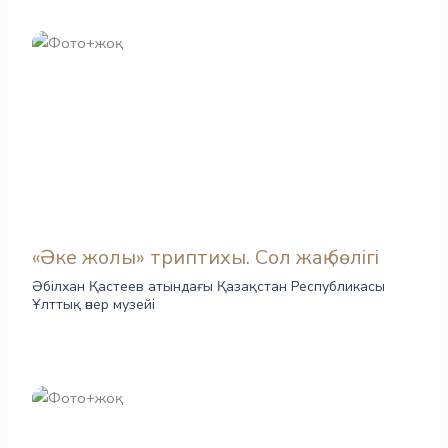
«Әке жолы» триптихы. Сол жақ бөлігі
Әбілхан Қастеев атындағы Қазақстан Республикасы
Ұлттық өнер музейі