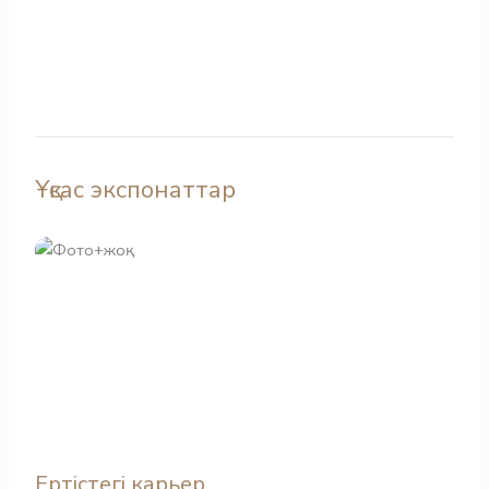
Ұқсас экспонаттар
Ертістегі карьер