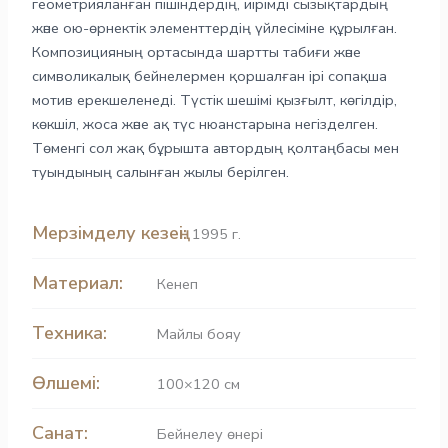
геометрияланған пішіндердің, иірімді сызықтардың
және ою-өрнектік элементтердің үйлесіміне құрылған.
Композицияның ортасында шартты табиғи және
символикалық бейнелермен қоршалған ірі сопақша
мотив ерекшеленеді. Түстік шешімі қызғылт, көгілдір,
көкшіл, жоса және ақ түс нюанстарына негізделген.
Төменгі сол жақ бұрышта автордың қолтаңбасы мен
туындының салынған жылы берілген.
Мерзімделу кезеңі:
1995 г.
Материал:
Кенеп
Техника:
Майлы бояу
Өлшемі:
100×120 см
Санат:
Бейнелеу өнері