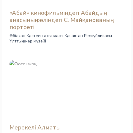
«Абай» кинофильміндегі Абайдың
анасының рөліндегі С. Майқанованың
портреті
Әбілхан Қастеев атындағы Қазақстан Республикасы
Ұлттық өнер музейі
Мерекелі Алматы