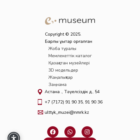
Copyright © 2025.
Барлық құқықтар қорғалған
Жоба туралы
Мемлекеттік каталог
Қазақстан музейлері
3D модельдер
Жаңалықтар
Заңнама
Астана қ., Тәуелсіздік д., 54
+7 (7172) 91 90 35, 91 90 36
ulttyk_muzei@nmrk.kz
F
W
I
a
h
n