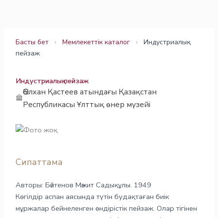
Skip
to
content
Басты бет
›
Мемлекеттік каталог
›
Индустриалық
пейзаж
Индустриалық пейзаж
Әбілхан Қастеев атындағы Қазақстан
Республикасы Ұлттық өнер музейі
Сипаттама
Авторы: Бәйтенов Мәжит Садықұлы. 1949
Көгілдір аспан аясында түтін будақтаған биік
мұржалар бейнеленген өндірістік пейзаж. Олар тігінен