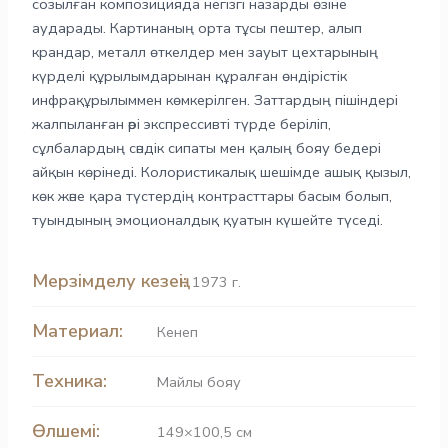
созылған композицияда негізгі назарды өзіне
аударады. Картинаның орта тұсы пештер, алып
крандар, металл өткелдер мен зауыт цехтарының
күрделі құрылымдарынан құралған өндірістік
инфрақұрылыммен көмкерілген. Заттардың пішіндері
жалпыланған әрі экспрессивті түрде беріліп,
сұлбалардың сәндік сипаты мен қалың бояу бедері
айқын көрінеді. Колористикалық шешімде ашық қызыл,
көк және қара түстердің контрасттары басым болып,
туындының эмоционалдық қуатын күшейте түседі.
Мерзімделу кезеңі:
1973 г.
Материал:
Кенеп
Техника:
Майлы бояу
Өлшемі:
149×100,5 см