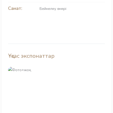
Санат:
Бейнелеу өнері
Ұқсас экспонаттар