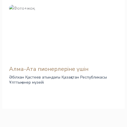
Алма-Ата пионерлеріне үшін
Әбілхан Қастеев атындағы Қазақстан Республикасы
Ұлттық өнер музейі