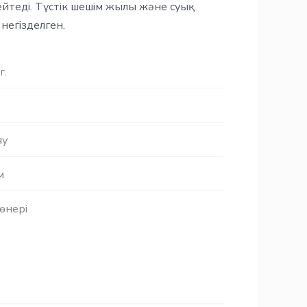
йтеді. Түстік шешім жылы және суық
 негізделген.
г.
яу
м
өнері