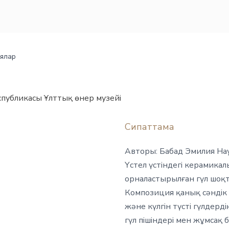
ялар
спубликасы Ұлттық өнер музейі
Сипаттама
Авторы: Бабад Эмилия На
Үстел үстіндегі керамик
орналастырылған гүл шоқ
Композиция қанық сәндік
және күлгін түсті гүлдерді
гүл пішіндері мен жұмсақ 