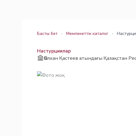
Skip
Заңнама
Заңнама
to
content
Басты бет
›
Мемлекеттік каталог
›
Настурци
Настурциялар
Әбілхан Қастеев атындағы Қазақстан Ре