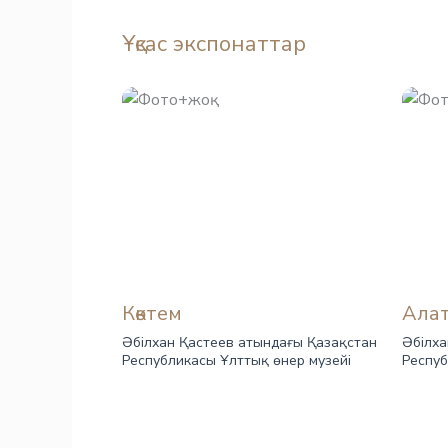
Ұқсас экспонаттар
Көктем
Ала
Әбілхан Қастеев атындағы Қазақстан
Әбілха
Республикасы Ұлттық өнер музейі
Респуб