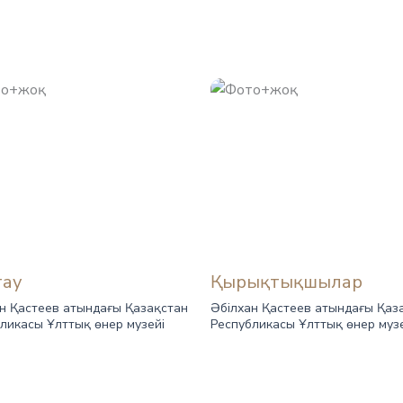
тау
Қырықтықшылар
н Қастеев атындағы Қазақстан
Әбілхан Қастеев атындағы Қаз
ликасы Ұлттық өнер музейі
Республикасы Ұлттық өнер муз