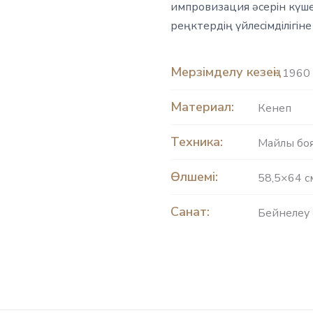
импровизация әсерін күше
реңктердің үйлесімділігіне
Мерзімделу кезеңі:
1960 
Материал:
Кенеп
Техника:
Майлы бо
Өлшемі:
58,5×64 с
Санат:
Бейнелеу 