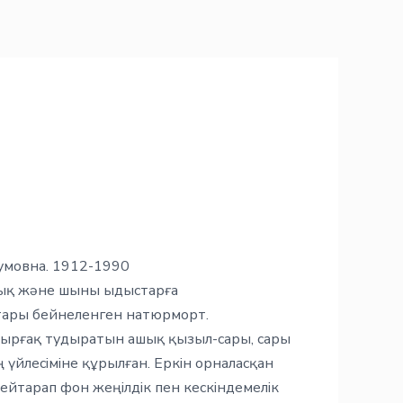
умовна. 1912-1990
алық және шыны ыдыстарға
тары бейнеленген натюрморт.
 ырғақ тудыратын ашық қызыл-сары, сары
ң үйлесіміне құрылған. Еркін орналасқан
бейтарап фон жеңілдік пен кескіндемелік