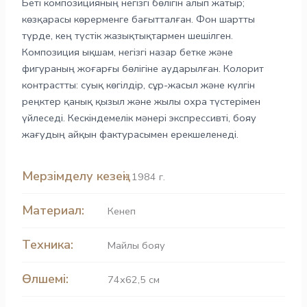
Беті композицияның негізгі бөлігін алып жатыр;
көзқарасы көрерменге бағытталған. Фон шартты
түрде, кең түстік жазықтықтармен шешілген.
Композиция ықшам, негізгі назар бетке және
фигураның жоғарғы бөлігіне аударылған. Колорит
контрастты: суық көгілдір, сұр-жасыл және күлгін
реңктер қанық қызыл және жылы охра түстерімен
үйлеседі. Кескіндемелік мәнері экспрессивті, бояу
жағудың айқын фактурасымен ерекшеленеді.
Мерзімделу кезеңі:
1984 г.
Материал:
Кенеп
Техника:
Майлы бояу
Өлшемі:
74х62,5 см