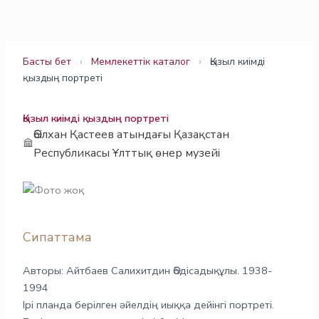
Skip
to
content
Басты бет
›
Мемлекеттік каталог
›
Қызыл киімді
қыздың портреті
Қызыл киімді қыздың портреті
Әбілхан Қастеев атындағы Қазақстан
Республикасы Ұлттық өнер музейі
Сипаттама
Авторы: Айтбаев Салихитдин Әбдісадықұлы. 1938-
1994
Ірі планда берілген әйелдің иыққа дейінгі портреті.