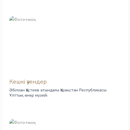
Кешкі әуендер
Әбілхан Қастеев атындағы Қазақстан Республикасы
Ұлттық өнер музейі