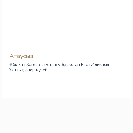
Атаусыз
Әбілхан Қастеев атындағы Қазақстан Республикасы
Ұлттық өнер музейі