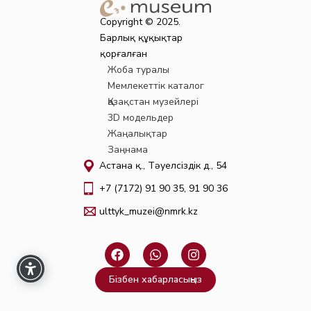
Copyright © 2025.
Барлық құқықтар
қорғалған
Жоба туралы
Мемлекеттік каталог
Қазақстан музейлері
3D модельдер
Жаңалықтар
Заңнама
Астана қ., Тәуелсіздік д., 54
+7 (7172) 91 90 35, 91 90 36
ulttyk_muzei@nmrk.kz
F
W
I
a
h
n
c
a
s
Бізбен хабарласыңыз
e
t
t
b
s
a
o
a
g