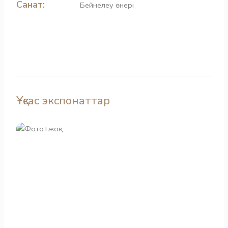
Санат:
Бейнелеу өнері
Ұқсас экспонаттар