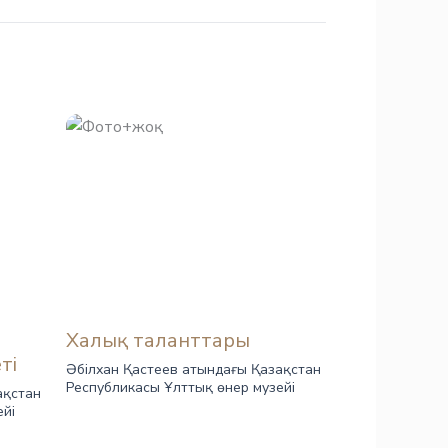
Халық таланттары
ті
Әбілхан Қастеев атындағы Қазақстан
Республикасы Ұлттық өнер музейі
ақстан
ейі