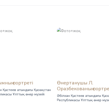
мның портреті
Өнертанушы Л.
Оразбекованың портре
н Қастеев атындағы Қазақстан
ликасы Ұлттық өнер музейі
Әбілхан Қастеев атындағы Қаз
Республикасы Ұлттық өнер муз