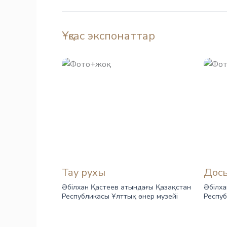
Ұқсас экспонаттар
Тау рухы
Досы
Әбілхан Қастеев атындағы Қазақстан
Әбілха
Республикасы Ұлттық өнер музейі
Респуб