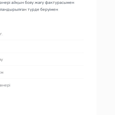
мәнері айқын бояу жағу фактурасымен
ландырылған түрде беруімен
г.
яу
см
өнері