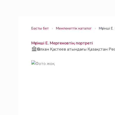
Skip
Заңнама
Заңнама
to
content
Басты бет
›
Мемлекеттік каталог
›
Мүсінші Е
Мүсінші Е. Мергеновтің портреті
Әбілхан Қастеев атындағы Қазақстан Ре