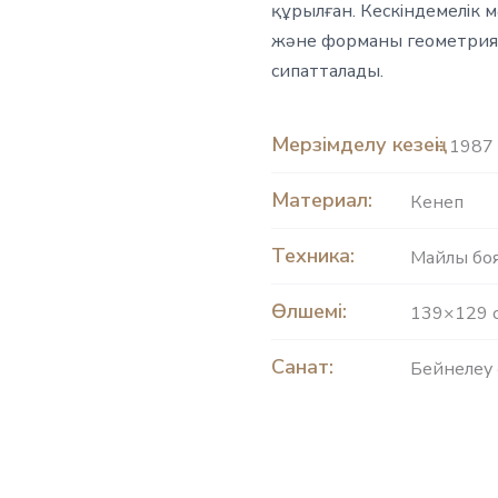
құрылған. Кескіндемелік 
және форманы геометрия
сипатталады.
Мерзімделу кезеңі:
1987 
Материал:
Кенеп
Техника:
Майлы бо
Өлшемі:
139×129 
Санат:
Бейнелеу 