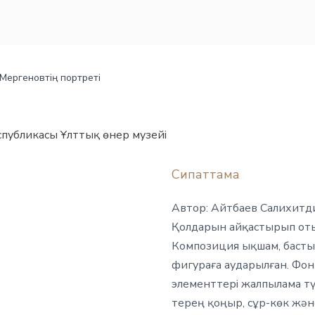
. Мергеновтің портреті
спубликасы Ұлттық өнер музейі
Сипаттама
Автор: Айтбаев Салихитди
Қолдарын айқастырып отыр
Композиция ықшам, басты н
фигураға аударылған. Фон
элементтері жалпылама тү
терең қоңыр, сұр-көк және