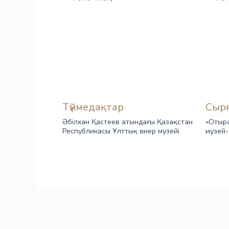
Түймедақтар
Сыр
Әбілхан Қастеев атындағы Қазақстан
«Отыра
Республикасы Ұлттық өнер музейі
музей