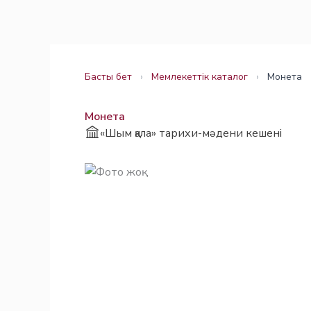
Skip
Заңнама
Заңнама
to
content
Басты бет
›
Мемлекеттік каталог
›
Монета
Монета
«Шым қала» тарихи-мәдени кешені