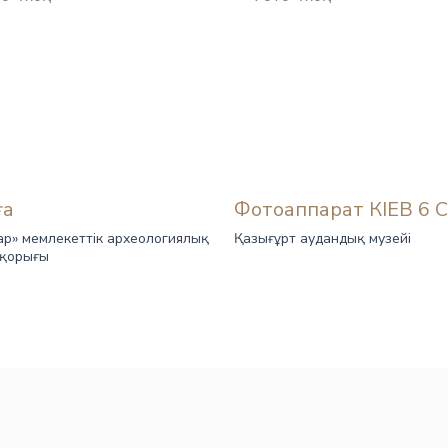
ға
Фотоаппарат КІЕВ 6 С
р» мемлекеттік археологиялық
Қазығұрт аудандық музейі
-қорығы