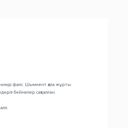
имді фалс. Шымкент қала жұрты.
едерлі бейнелер сақталған.
алл.