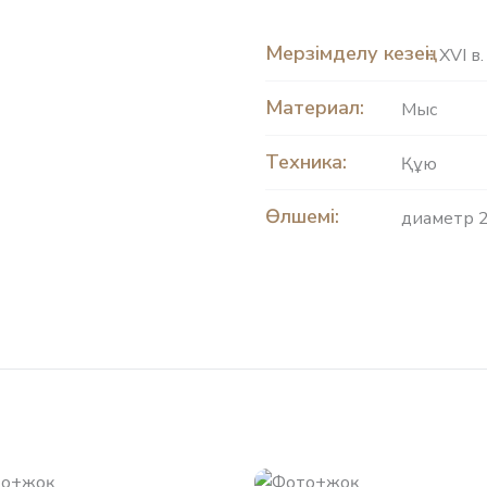
Мерзімделу кезеңі:
XVI в.
Материал:
Мыс
Техника:
Құю
Өлшемі:
диаметр 