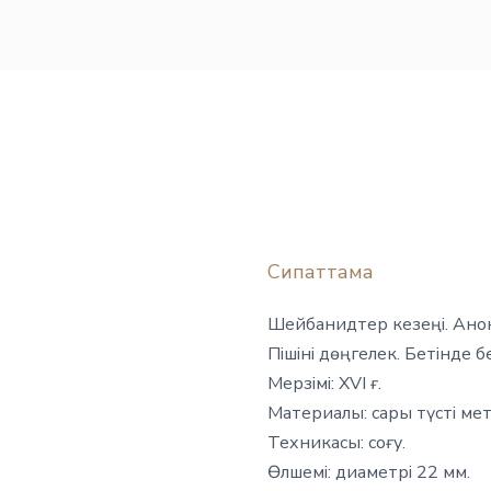
Сипаттама
Шейбанидтер кезеңі. Анон
Пішіні дөңгелек. Бетінде б
Мерзімі: XVI ғ.
Материалы: сары түсті мет
Техникасы: соғу.
Өлшемі: диаметрі 22 мм.