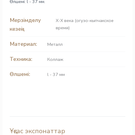
Өлшемі: l - 37 мм.
Мерзімделу
X-X века (огузо-кыпчакское
время)
кезеңі:
Материал:
Металл
Техника:
Коллаж
Өлшемі:
l - 37 мм
Ұқсас экспонаттар