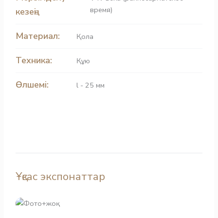
время)
кезеңі:
Материал:
Қола
Техника:
Құю
Өлшемі:
l - 25 мм
Ұқсас экспонаттар