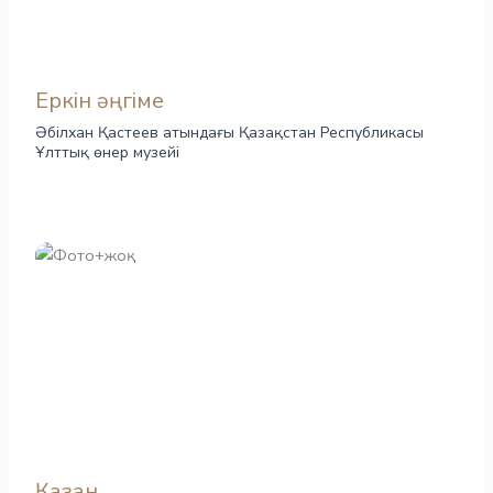
Еркін әңгіме
Әбілхан Қастеев атындағы Қазақстан Республикасы
Ұлттық өнер музейі
Қазан