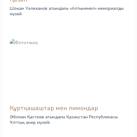
Шоқан Уәлиханов атындағы «Алтынемел» мемориалды
музей
Құртқашаштар мен лимондар
Әбілхан Қастеев атындағы Қазақстан Республикасы
Ұлттық өнер музейі