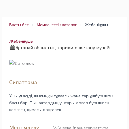
Skip
to
content
Басты бет
›
Мемлекеттік каталог
›
Жебенің ұшы
Жебенің ұшы
Қостанай облыстық тарихи-өлкетану музейі
Сипаттама
Ұшы үш жүзді, шығыңқы тұлғасы және тар ұшбұрышты
басы бар. Пышақтардың ұштары доғал бұрышпен
кесілген, қимасы дөңгелек.
Мерзімделу
V-ІV века (раннесарматское