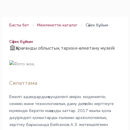
Skip
to
content
Басты бет
›
Мемлекеттік каталог
›
Сүйек бұйым
Сүйек бұйым
Қарағанды облыстық тарихи-өлкетану музейі
Сипаттама
Ежелгі адамдардың күнделікті өмірін, мәдениетін,
сенімін және технологиялық даму деңгейін зерттеуге
мүмкіндік беретін маңызды заттар. 2017 жылы қола
дәуіріндегі қоныстарды ғылыми-археологиялық
зерттеу барысында Бейсенов.А.З. жетекшілігімен