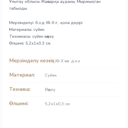
Ұлытау облысы Жаңаарқа ауданы, Мыржықтан
табылды.
Мерзімделуі: б.з.д ХІІ-Х ғ., қола дәуірі
Материалы: сүйек
Техникасы: сүйек өңдеу
Өлшемі: 5,2х1х0,3 см.
Мерзімделу кезеңі:
ХІІ-Х вв. д.н.э.
Материал:
Сүйек
Техника:
Өңдеу
Өлшемі:
5,2х1х0,3 см