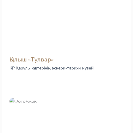
Қылыш «Тулвар»
ҚР Қарулы күштерінің әскери-тарихи музейі