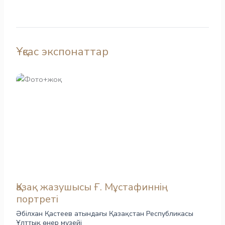
Ұқсас экспонаттар
Қазақ жазушысы Ғ. Мұстафиннің
портреті
Әбілхан Қастеев атындағы Қазақстан Республикасы
Ұлттық өнер музейі