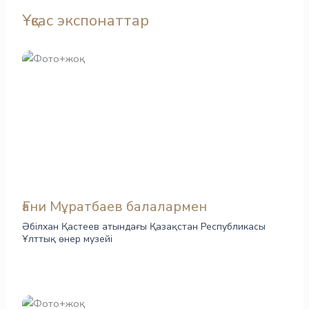
Ұқсас экспонаттар
Ғани Мұратбаев балалармен
Әбілхан Қастеев атындағы Қазақстан Республикасы
Ұлттық өнер музейі