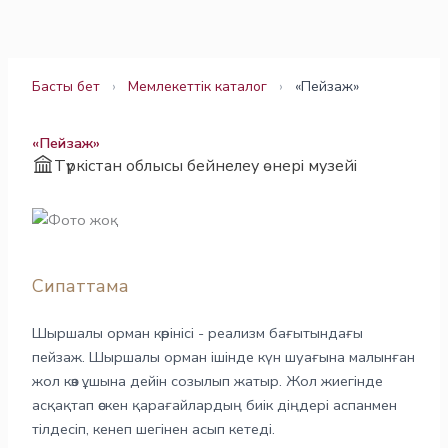
Skip
to
content
Басты бет
›
Мемлекеттік каталог
›
«Пейзаж»
«Пейзаж»
Түркістан облысы бейнелеу өнері музейі
Сипаттама
Шыршалы орман көрінісі - реализм бағытындағы
пейзаж. Шыршалы орман ішінде күн шуағына малынған
жол көз ұшына дейін созылып жатыр. Жол жиегінде
асқақтап өскен қарағайлардың биік діңдері аспанмен
тілдесіп, кенеп шегінен асып кетеді.