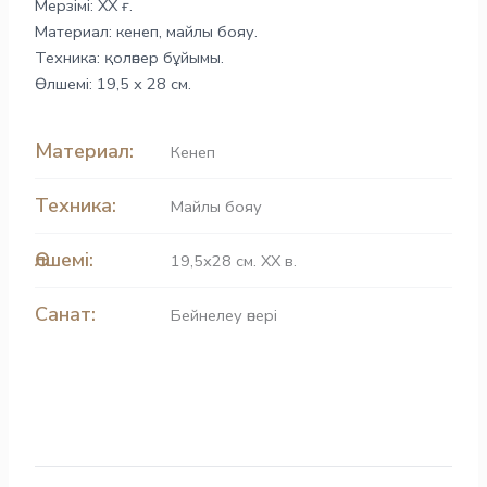
Мерзімі: ХХ ғ.
Материал: кенеп, майлы бояу.
Техника: қолөнер бұйымы.
Өлшемі: 19,5 х 28 см.
Материал:
Кенеп
Техника:
Майлы бояу
Өлшемі:
19,5х28 см. ХХ в.
Санат:
Бейнелеу өнері