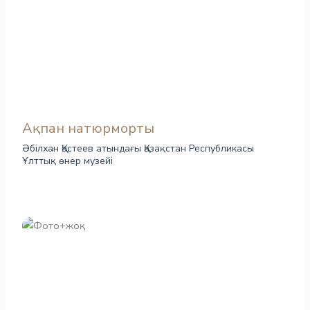
Ақпан натюрморты
Әбілхан Қастеев атындағы Қазақстан Республикасы
Ұлттық өнер музейі