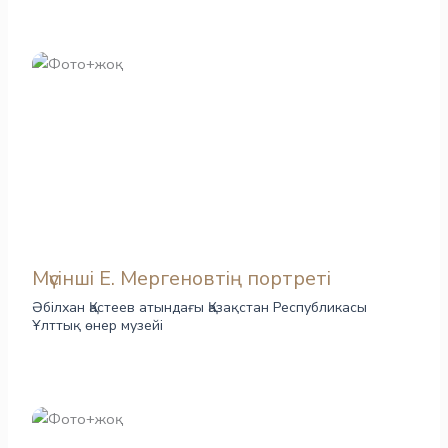
Мүсінші Е. Мергеновтің портреті
Әбілхан Қастеев атындағы Қазақстан Республикасы
Ұлттық өнер музейі