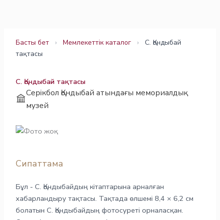
Skip
to
content
Басты бет
›
Мемлекеттік каталог
›
С. Қондыбай
тақтасы
С. Қондыбай тақтасы
Серікбол Қондыбай атындағы мемориалдық
музей
Сипаттама
Бұл - С. Қондыбайдың кітаптарына арналған
хабарландыру тақтасы. Тақтада өлшемі 8,4 × 6,2 см
болатын С. Қондыбайдың фотосуреті орналасқан.