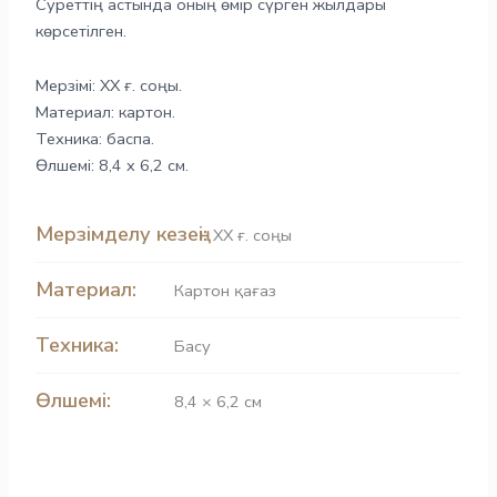
Суреттің астында оның өмір сүрген жылдары
көрсетілген.
Мерзімі: ХХ ғ. соңы.
Материал: картон.
Техника: баспа.
Өлшемі: 8,4 x 6,2 см.
Мерзімделу кезеңі:
ХХ ғ. соңы
Материал:
Картон қағаз
Техника:
Басу
Өлшемі:
8,4 × 6,2 см