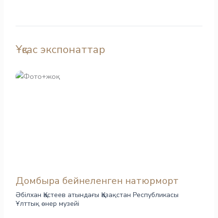
Ұқсас экспонаттар
Домбыра бейнеленген натюрморт
Әбілхан Қастеев атындағы Қазақстан Республикасы
Ұлттық өнер музейі