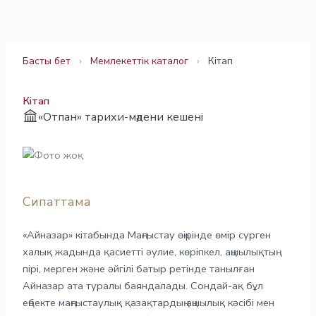
Skip
to
content
Басты бет
›
Мемлекеттік каталог
›
Кітап
Кітап
«Отпан» тарихи-мәдени кешені
Сипаттама
«Айназар» кітабында Маңғыстау өңірінде өмір сүрген
халық жадында қасиетті әулие, көріпкел, аңшылықтың
пірі, мерген және әйгілі батыр ретінде танылған
Айназар ата туралы баяндалады. Сондай-ақ бұл
еңбекте маңғыстаулық қазақтардың аңшылық кәсібі мен