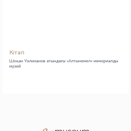
Кітап
Шоқан Уәлиханов атындағы «Алтынемел» мемориалды
музей