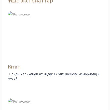
Ұқсас экспонаттар
Кітап
Шоқан Уәлиханов атындағы «Алтынемел» мемориалды
музей