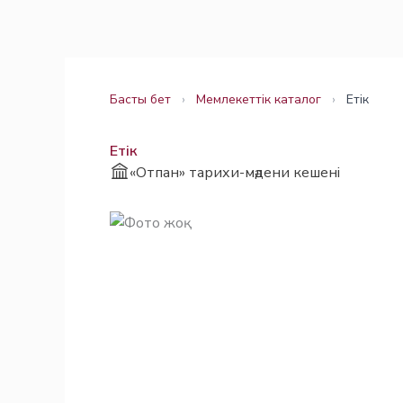
Skip
Заңнама
Заңнама
to
content
Басты бет
›
Мемлекеттік каталог
›
Етік
Етік
«Отпан» тарихи-мәдени кешені