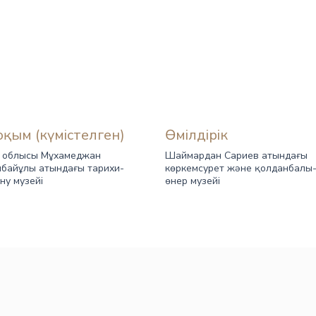
оқым (күмістелген)
Өмілдірік
у облысы Мұхамеджан
Шаймардан Сариев атындағы
байұлы атындағы тарихи-
көркемсурет және қолданбалы-
ну музейі
өнер музейі