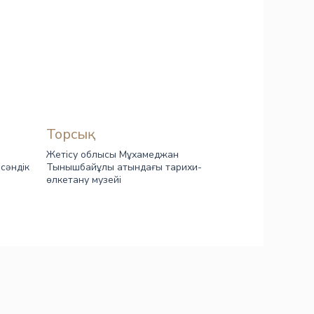
Торсық
Жетісу облысы Мұхамеджан
сәндік
Тынышбайұлы атындағы тарихи-
өлкетану музейі