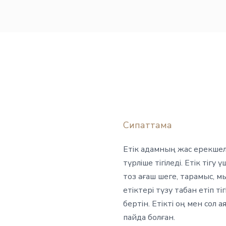
Сипаттама
Етік адамның жас ерекшел
түрліше тігіледі. Етік тіг
тоз ағаш шеге, тарамыс, 
етіктері түзу табан етіп ті
бертін. Етікті оң мен сол 
пайда болған.