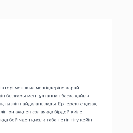
іктері мен жыл мезгілдеріне қарай
у үшін былғары мен -ұлтаннан басқа қайың
мықты жіп пайдаланылады. Ертеректе қазақ
гіліп, оң аяқпен сол аяққа бірдей киіле
аяққа бейімдеп қисық табан етіп тігу кейін