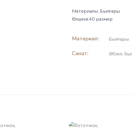
Материалы: Былғары
Өлшемі:40 размер
Материал:
Былғары
Санат:
Әбзел, бы