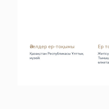
Әйелдер ер-тоқымы
Ер т
Қазақстан Республикасы Ұлттық
Жетіс
музейі
Тыныш
өлкета