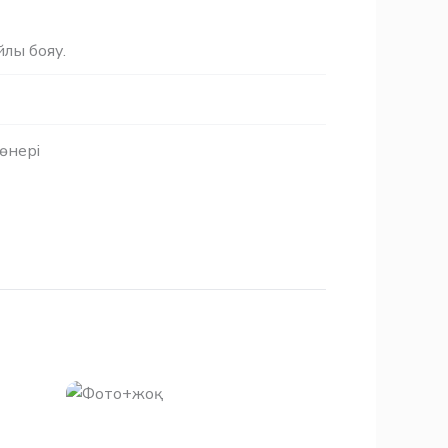
йлы бояу.
өнері