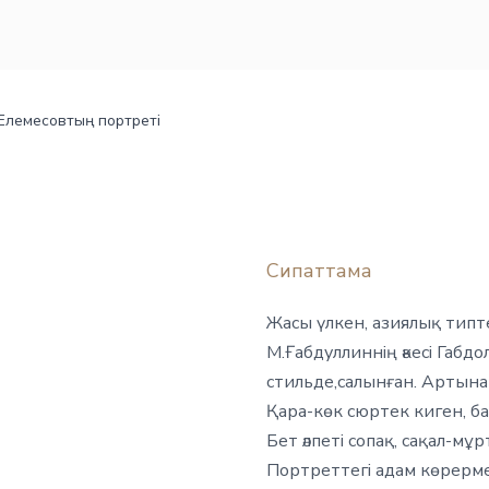
 Елемесовтың портреті
Сипаттама
Жасы үлкен, азиялық типт
М.Ғабдуллиннің әкесі Габ
стильде,салынған. Артына
Қара-көк сюртек киген, ба
Бет әлпеті сопақ, сақал-мұ
Портреттегі адам көрермен