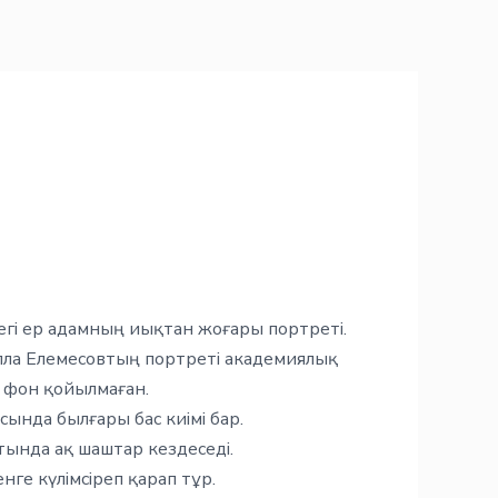
егі ер адамның иықтан жоғары портреті.
долла Елемесовтың портреті академиялық
 фон қойылмаған.
сында былғары бас киімі бар.
ртында ақ шаштар кездеседі.
ге күлімсіреп қарап тұр.