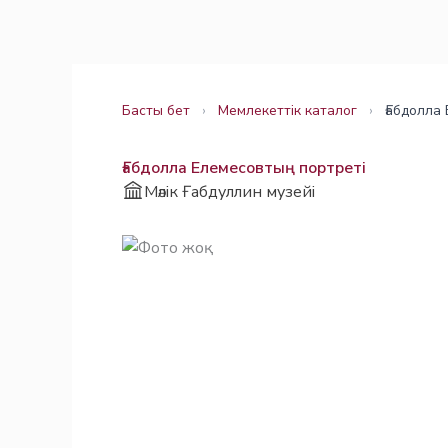
Skip
Заңнама
Заңнама
to
content
Басты бет
›
Мемлекеттік каталог
›
Ғабдолла
Ғабдолла Елемесовтың портреті
Мәлік Ғабдуллин музейі