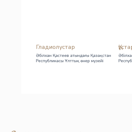
Гладиолустар
Құст
Әбілхан Қастеев атындағы Қазақстан
Әбілха
Республикасы Ұлттық өнер музейі
Респуб