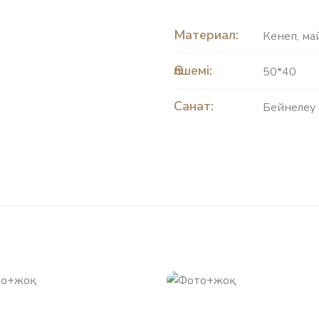
Материал:
Кенеп
,
ма
Өлшемі:
50*40
Санат:
Бейнелеу 