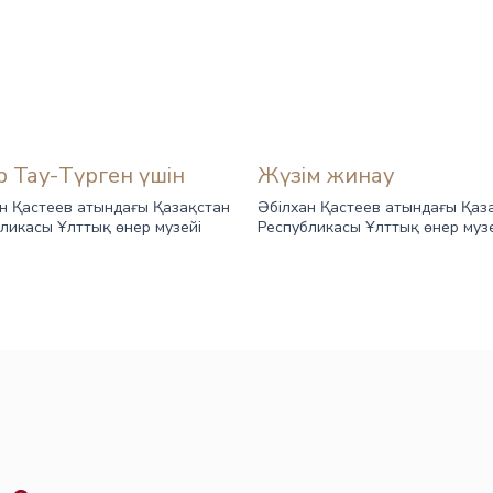
ар Тау-Түрген үшін
Жүзім жинау
н Қастеев атындағы Қазақстан
Әбілхан Қастеев атындағы Қаз
ликасы Ұлттық өнер музейі
Республикасы Ұлттық өнер муз