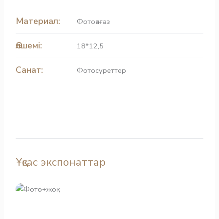
Материал:
Фотоқағаз
Өлшемі:
18*12,5
Санат:
Фотосуреттер
Ұқсас экспонаттар