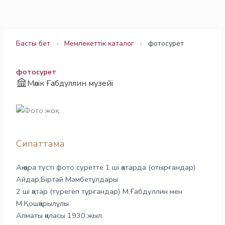
Skip
to
content
Басты бет
›
Мемлекеттік каталог
›
фотосурет
фотосурет
Мәлік Ғабдуллин музейі
Сипаттама
Ақ қара түсті фото суретте 1 ші қатарда (отырғандар)
Айдар,Біртай Мәмбетұлдары
2 ші қатар (түрегеп тұрғандар) М.Ғабдуллин мен
М.Қошқарылұлы
Алматы қаласы 1930 жыл.