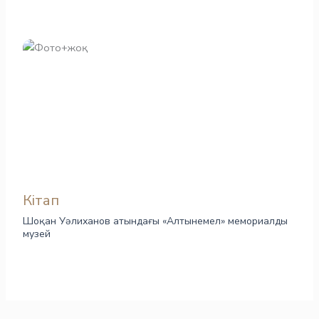
Кітап
Шоқан Уәлиханов атындағы «Алтынемел» мемориалды
музей