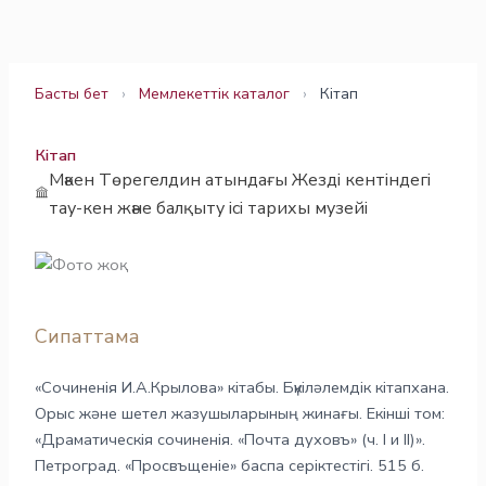
Skip
to
content
Басты бет
›
Мемлекеттік каталог
›
Кітап
Кітап
Мәкен Төрегелдин атындағы Жезді кентіндегі
тау-кен және балқыту ісі тарихы музейі
Сипаттама
«Сочиненія И.А.Крылова» кітабы. Бүкіләлемдік кітапхана.
Орыс және шетел жазушыларының жинағы. Екінші том:
«Драматическія сочиненія. «Почта духовъ» (ч. І и ІІ)».
Петроград. «Просвъщеніе» баспа серіктестігі. 515 б.