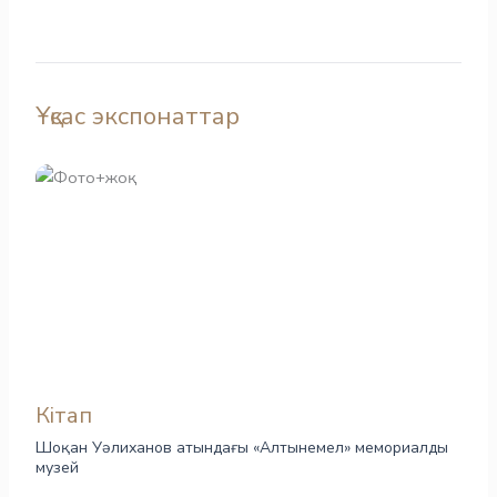
Ұқсас экспонаттар
Кітап
Шоқан Уәлиханов атындағы «Алтынемел» мемориалды
музей