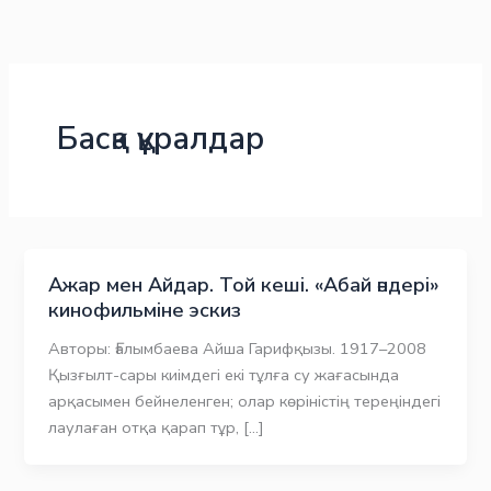
Skip
to
content
Басқа құралдар
Ажар мен Айдар. Той кеші. «Абай әндері»
кинофильміне эскиз
Авторы: Ғалымбаева Айша Гарифқызы. 1917–2008
Қызғылт-сары киімдегі екі тұлға су жағасында
арқасымен бейнеленген; олар көріністің тереңіндегі
лаулаған отқа қарап тұр, […]