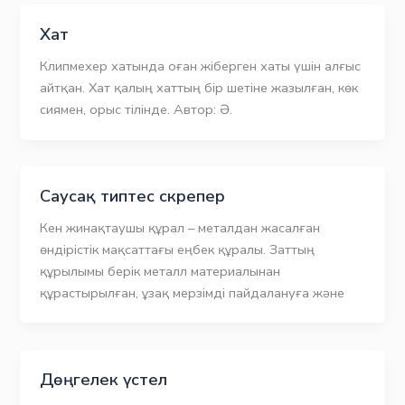
Хат
Клипмехер хатында оған жіберген хаты үшін алғыс
айтқан. Хат қалың хаттың бір шетіне жазылған, көк
сиямен, орыс тілінде. Автор: Ә.
Саусақ типтес скрепер
Кен жинақтаушы құрал – металдан жасалған
өндірістік мақсаттағы еңбек құралы. Заттың
құрылымы берік металл материалынан
құрастырылған, ұзақ мерзімді пайдалануға және
Дөңгелек үстел