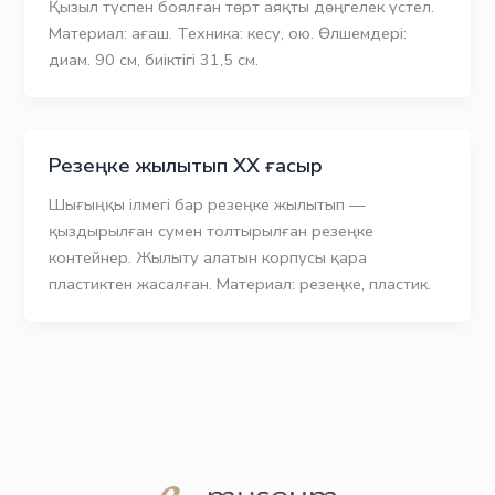
Қызыл түспен боялған төрт аяқты дөңгелек үстел.
Материал: ағаш. Техника: кесу, ою. Өлшемдері:
диам. 90 см, биіктігі 31,5 см.
Резеңке жылытып XX ғасыр
Шығыңқы ілмегі бар резеңке жылытып —
қыздырылған сумен толтырылған резеңке
контейнер. Жылыту алатын корпусы қара
пластиктен жасалған. Материал: резеңке, пластик.