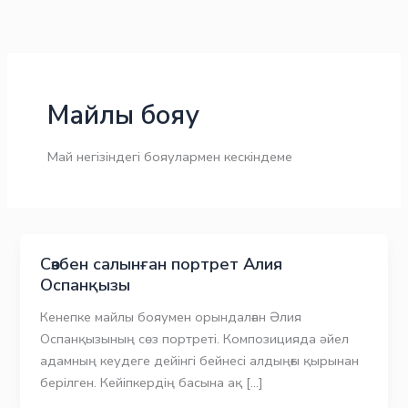
Skip
to
content
Майлы бояу
Май негізіндегі бояулармен кескіндеме
Сөзбен салынған портрет Алия
Оспанқызы
Кенепке майлы бояумен орындалған Әлия
Оспанқызының сөз портреті. Композицияда әйел
адамның кеудеге дейінгі бейнесі алдыңғы қырынан
берілген. Кейіпкердің басына ақ […]