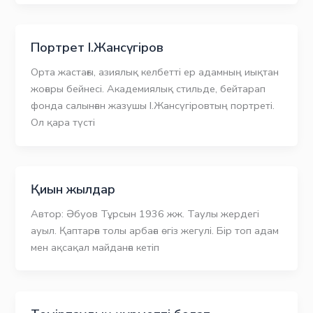
Портрет І.Жансүгіров
Орта жастағы, азиялық келбетті ер адамның иықтан
жоғары бейнесі. Академиялық стильде, бейтарап
фонда салынған жазушы І.Жансүгіровтың портреті.
Ол қара түсті
Қиын жылдар
Автор: Әбуов Тұрсын 1936 жж. Таулы жердегі
ауыл. Қаптарға толы арбаға өгіз жегулі. Бір топ адам
мен ақсақал майданға кетіп