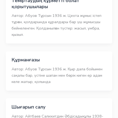
Теміртаудың құрметті болат
қорытушылары
Автор: Абуов Тұрсын 1936 ж. Цехта жұмыс істеп
тұрған, қолдарында құралдары бар үш жұмысшы
бейнеленген. Қолданылған түстер: жасыл, умбра,
қызыл.
Құрманғазы
Автор: Абуов Тұрсын 1936 ж. Қыр дала бойымен
сақалы бар, үстіне шапан мен бөрік киген ер адам
келе жатыр, қолында
Шығарып салу
Автор: Айтбаев Салихитдин Әбдісадықұлы 1938-