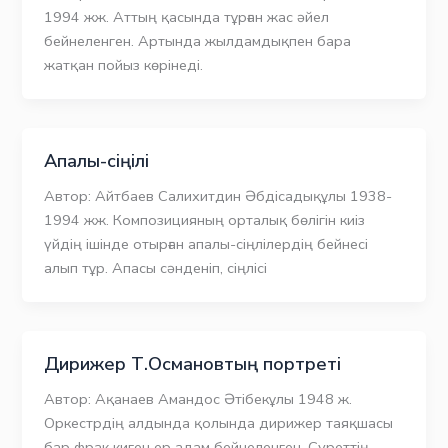
1994 жж. Аттың қасында тұрған жас әйел
бейнеленген. Артында жылдамдықпен бара
жатқан пойыз көрінеді.
Апалы-сіңілі
Автор: Айтбаев Салихитдин Әбдісадықұлы 1938-
1994 жж. Композицияның орталық бөлігін киіз
үйдің ішінде отырған апалы-сіңлілердің бейнесі
алып тұр. Апасы сәнденіп, сіңлісі
Дирижер Т.Османовтың портреті
Автор: Ақанаев Амандос Әтібекұлы 1948 ж.
Оркестрдің алдында қолында дирижер таяқшасы
бар фрак киген ер адам бейнеленген. Суреттің