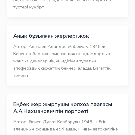
түстері күңгірт
Анық бұзылған жерлері жоқ
Автор: Ақанаев Амандос Әтібекұлы 1948 ж.
Кенептің барлық композициясын адамдардың
жансыз денелерінің үйіндісінен тұратын
апофеоздық сюжеттің бейнесі алады. Багеттің
төменгі
Еңбек жер жыртушы колхоз төрағасы
А.А.Нахмановичтің портреті
Автор: Әлиев Дулат Көпбарұлы 1948 ж. Егін
алаңының фонында есігі ашық «Нива» автокөлігіне