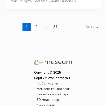
сүйеніп, орта жастағы ақ көйлек киген ер
1
2
…
31
Next
→
Copyright © 2025.
Барлық құқықтар қорғалған
Жоба туралы
Мемлекеттік каталог
Қазақстан музейлері
3D модельдер
Жаңалықтар