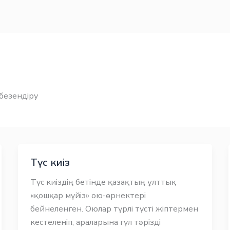
безендіру
Түс киіз
Түс киіздің бетінде қазақтың ұлттық
«қошқар мүйіз» ою-өрнектері
бейнеленген. Оюлар түрлі түсті жіптермен
кестеленіп, араларына гүл тәрізді