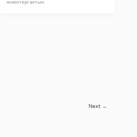
жиектері алтын
Next
→