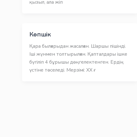
қызыл, ала жіп
Көпшік
Қара былғарыдан жасалған. Шаршы пішінді.
Іші жүнмен толтырылған. Қапталдары ішке
бүгіліп 4 бұрышы дөңгелектенген. Ердің
үстіне төселеді. Мерзімі: ХХ ғ.