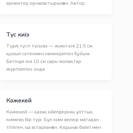
өрнектер орналастырылған. Автор:
Түс киіз
Түрлі түсті түскиіз — жиегі ені 21,5 см
қызыл сәтенмен көмкерілген бұйым.
Бетінде ені 10 см сары жолақтар
жүргізілген, онда
Кәжекей
Кәжекей — қазақ әйелдерінің ұлттық
киімінің бір түрі. Бұл киім велюр матадан
тігілген, іші астарланған. Алдыңғы бөлігі мен