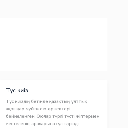
Түс киіз
Түс киіздің бетінде қазақтың ұлттық
«қошқар мүйіз» ою-өрнектері
бейнеленген. Оюлар түрлі түсті жіптермен
кестеленіп, араларына гүл тәрізді