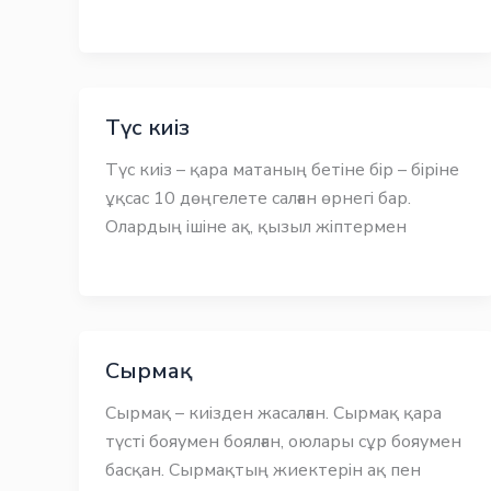
Түс киіз
Түс киіз – қара матаның бетіне бір – біріне
ұқсас 10 дөңгелете салған өрнегі бар.
Олардың ішіне ақ, қызыл жіптермен
Сырмақ
Сырмақ – киізден жасалған. Сырмақ қара
түсті бояумен боялған, оюлары сұр бояумен
басқан. Сырмақтың жиектерін ақ пен