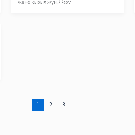
және қызыл жүн. Жазу
1
2
3