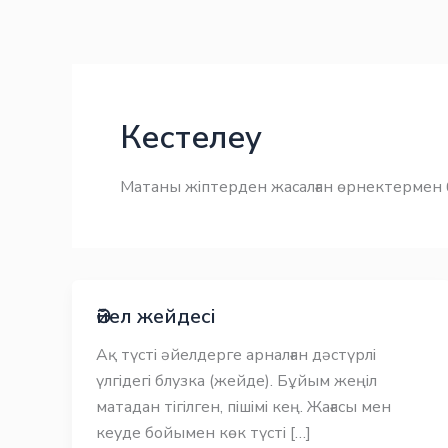
Skip
Заңнама
Заңнама
to
content
Кестелеу
Матаны жіптерден жасалған өрнектермен 
Әйел жейдесі
Ақ түсті әйелдерге арналған дәстүрлі
үлгідегі блузка (жейде). Бұйым жеңіл
матадан тігілген, пішімі кең. Жағасы мен
кеуде бойымен көк түсті […]