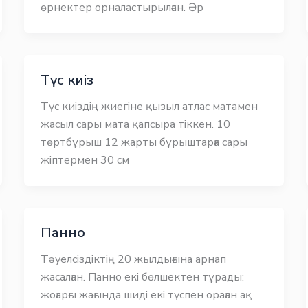
өрнектер орналастырылған. Әр
Түс киіз
Түс киіздің жиегіне қызыл атлас матамен
жасыл сары мата қапсыра тіккен. 10
төртбұрыш 12 жарты бұрыштарға сары
жіптермен 30 см
Панно
Тәуелсіздіктің 20 жылдығына арнап
жасалған. Панно екі бөлшектен тұрады:
жоғарғы жағында шиді екі түспен ораған ақ