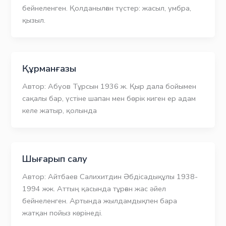
бейнеленген. Қолданылған түстер: жасыл, умбра,
қызыл.
Құрманғазы
Автор: Абуов Тұрсын 1936 ж. Қыр дала бойымен
сақалы бар, үстіне шапан мен бөрік киген ер адам
келе жатыр, қолында
Шығарып салу
Автор: Айтбаев Салихитдин Әбдісадықұлы 1938-
1994 жж. Аттың қасында тұрған жас әйел
бейнеленген. Артында жылдамдықпен бара
жатқан пойыз көрінеді.