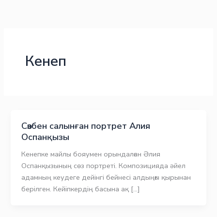
Skip
to
content
Кенеп
Сөзбен салынған портрет Алия
Оспанқызы
Кенепке майлы бояумен орындалған Әлия
Оспанқызының сөз портреті. Композицияда әйел
адамның кеудеге дейінгі бейнесі алдыңғы қырынан
берілген. Кейіпкердің басына ақ […]