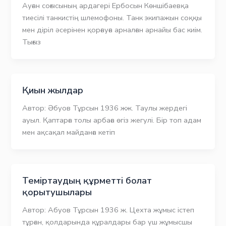
Ауған соғысының ардагері Ербосын Көншібаевқа
тиесілі танкистің шлемофоны. Танк экипажын соққы
мен діріл әсерінен қорғауға арналған арнайы бас киім.
Тығыз
Қиын жылдар
Автор: Әбуов Тұрсын 1936 жж. Таулы жердегі
ауыл. Қаптарға толы арбаға өгіз жегулі. Бір топ адам
мен ақсақал майданға кетіп
Теміртаудың құрметті болат
қорытушылары
Автор: Абуов Тұрсын 1936 ж. Цехта жұмыс істеп
тұрған, қолдарында құралдары бар үш жұмысшы