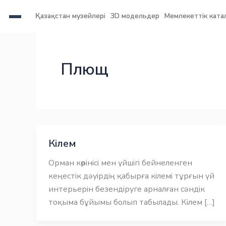
Skip
Қазақстан музейлері
Қазақстан музейлері
3D модельдер
3D модельдер
Мемлекеттік ката
Мемлекеттік ката
to
content
Заңнама
Заңнама
Плющ
Кілем
Орман көрінісі мен үйшігі бейнеленген
кеңестік дәуірдің қабырға кілемі тұрғын үй
интерьерін безендіруге арналған сәндік
тоқыма бұйымы болып табылады. Кілем […]