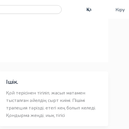
Рус
Қаз
Кіру
Eng
Ішік.
Қой терісінен тігіліп, жасыл матамен
тысталған әйелдің сырт киімі. Пішімі
трапеция тәрізді, етегі кең болып келеді.
Қондырма жеңді, иық тігісі