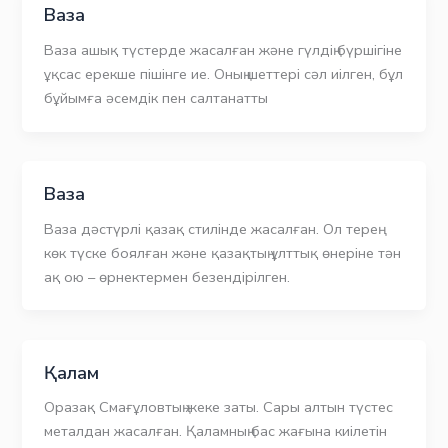
Ваза
Ваза ашық түстерде жасалған және гүлдің бүршігіне
ұқсас ерекше пішінге ие. Оның шеттері сәл иілген, бұл
бұйымға әсемдік пен салтанатты
Ваза
Ваза дәстүрлі қазақ стилінде жасалған. Ол терең
көк түске боялған және қазақтың ұлттық өнеріне тән
ақ ою – өрнектермен безендірілген.
Қалам
Оразақ Смағұловтың жеке заты. Сары алтын түстес
металдан жасалған. Қаламның бас жағына киілетін