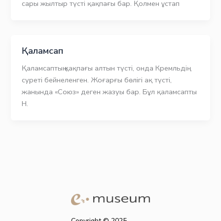
сары жылтыр түсті қақпағы бар. Қолмен ұстап
Қаламсап
Қаламсаптың қақпағы алтын түсті, онда Кремльдің
суреті бейнеленген. Жоғарғы бөлігі ақ түсті,
жанында «Союз» деген жазуы бар. Бұл қаламсапты
Н.
Copyright © 2025.