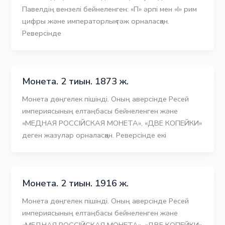
Павелдің вензелі бейнеленген: «П» әрпі мен «I» рим
цифры және императорлық тәж орналасқан.
Реверсінде
Монета. 2 тиын. 1873 ж.
Монета дөңгелек пішінді. Оның аверсінде Ресей
империясының елтаңбасы бейнеленген және
«МЕДНАЯ РОССIЙСКАЯ МОНЕТА», «ДВЕ КОПЕЙКИ»
деген жазулар орналасқан. Реверсінде екі
Монета. 2 тиын. 1916 ж.
Монета дөңгелек пішінді. Оның аверсінде Ресей
империясының елтаңбасы бейнеленген және
«МЕДНАЯ РОССIЙСКАЯ МОНЕТА», «ДВЕ КОПЕЙКИ»