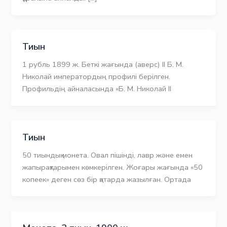
Тиын
1 рубль 1899 ж. Беткі жағында (аверс) ІІ Б. М.
Николай императордың профилі берілген.
Профильдің айналасында «Б. М. Николай ІІ
Тиын
50 тиындық монета. Овал пішінді, лавр және емен
жапырақтарымен көмкерілген. Жоғары жағында «50
копеек» деген сөз бір қатарда жазылған. Ортада