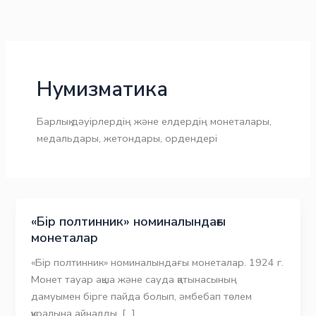
Skip
to
content
Нумизматика
Барлық дәуірлердің және елдердің монеталары,
медальдары, жетондары, ордендері
«Бір полтинник» номиналындағы
монеталар
«Бір полтинник» номиналындағы монеталар. 1924 г.
Монет тауар ақша және сауда қатынасының
дамуымен бірге пайда болып, әмбебап төлем
құралына айналды. […]