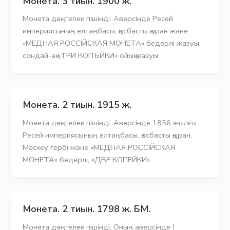
Монета. 3 тиын. 1900 ж.
Mонета дөңгелек пішінді. Аверсінде Ресей
империясының елтаңбасы, қосбасты қыран және
«МЕДНАЯ РОССIЙСКАЯ МОНЕТА» бедерлі жазуы,
сондай-ақ «ТРИ КОПЪЙКИ» ойық жазуы
Монета. 2 тиын. 1915 ж.
Монета дөңгелек пішінді. Аверсінде 1856 жылғы
Ресей империясының елтаңбасы, қосбасты қыран,
Мәскеу гербі және «МЕДНАЯ РОССIЙСКАЯ
МОНЕТА» бедерлі, «ДВЕ КОПЕЙКИ»
Монета. 2 тиын. 1798 ж. БМ.
Монета дөңгелек пішінді. Оның аверсінде І