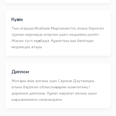
Куәлік
Тың игеруші Исабаев Мырзахметтің атына берілген
«Целин жерлерді игергені үшін» медалінің куәлігі.
Жасыл түсті мұқабада. Құжаттың ішкі бөлігінде
медальдің атауы
Диплом
Жоғары өнім алғаны үшін Серіков Дәуталидің
атына берілген облыстық көрме комитетінің І
дәрежелі дипломы. Құжат марапат иесінің ауыл
шаруашылығы саласындағы