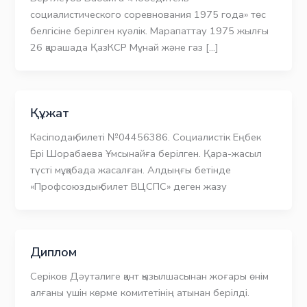
социалистического соревнования 1975 года» төс
белгісіне берілген куәлік. Марапаттау 1975 жылғы
26 қарашада ҚазКСР Мұнай және газ […]
Құжат
Кәсіподақ билеті №04456386. Социалистік Еңбек
Ері Шорабаева Ұмсынайға берілген. Қара-жасыл
түсті мұқабада жасалған. Алдыңғы бетінде
«Профсоюздық билет ВЦСПС» деген жазу
Диплом
Серіков Дәуталиге қант қызылшасынан жоғары өнім
алғаны үшін көрме комитетінің атынан берілді.