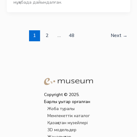
мұқабада дайындалған.
1
2
…
48
Next
→
Copyright © 2025.
Барлық құқықтар қорғалған
Жоба туралы
Мемлекеттік каталог
Қазақстан музейлері
3D модельдер
Жаңалықтар