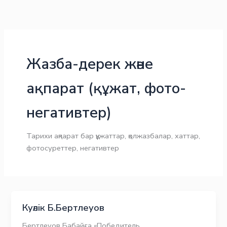
Skip
to
content
Жазба-дерек және
ақпарат (құжат, фото-
негативтер)
Тарихи ақпарат бар құжаттар, қолжазбалар, хаттар,
фотосуреттер, негативтер
Куәлік Б.Бертлеуов
Бертлеуов Бабайға «Победитель