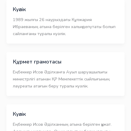
Куәлік
1989 жылғы 26 наурыздағы Құлжария
Ибраеваның атына берілген халық депутаты болып
сайланғаны туралы куәлік.
Құрмет грамотасы
Еңбеккер Исов Әділханға Ауыл шаруашылығы
министрлігі атынан ҚР Мемлекеттік сыйлығының
лауреаты атағын беру туралы куәлік.
Куәлік
Еңбеккер Исов Әділханның атына берілген құжат.