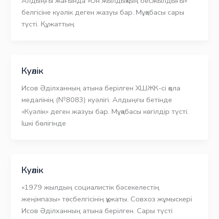
Алдыңғы жағында «Он жылдықтың бесжылдығы»
белгісіне куәлік деген жазуы бар. Мұқабасы сары
түсті. Құжаттың
Куәлік
Исов Әділханның атына берілген ХШЖК-сі қола
медалінің (№8083) куәлігі. Алдыңғы бетінде
«Куәлік» деген жазуы бар. Мұқабасы көгілдір түсті.
Ішкі бөлігінде
Куәлік
«1979 жылдың социалистік бәсекелестің
жеңімпазы» төсбелгісінің құжаты. Совхоз жұмыскері
Исов Әділханның атына берілген. Сары түсті