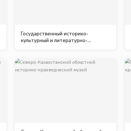
Государственный историко-
культурный и литературно-
мемориальный музей-заповедник
Абая «Жидебай-Бөрілі»