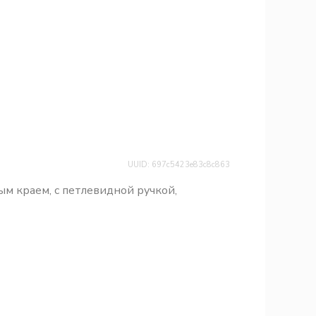
UUID: 697c5423e83c8c863
ым краем, с петлевидной ручкой,