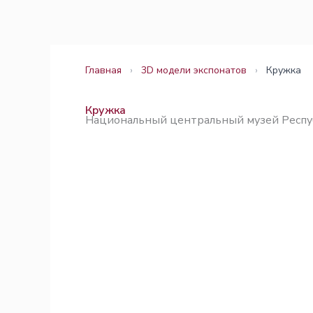
Перейти
Законодательство
Законодательство
к
содержимому
Главная
›
3D модели экспонатов
›
Кружка
Кружка
Национальный центральный музей Респу