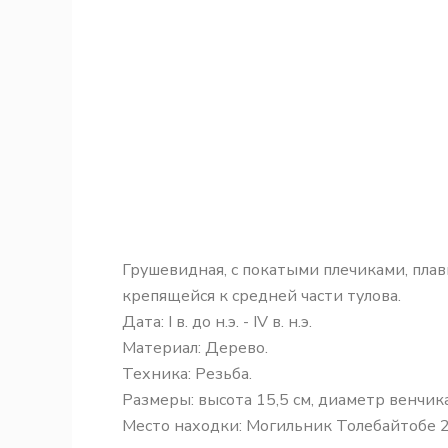
Грушевидная, с покатыми плечиками, плав
крепящейся к средней части тулова.
Дата: I в. до н.э. - IV в. н.э.
Материал: Дерево.
Техника: Резьба.
Размеры: высота 15,5 см, диаметр венчика 
Место находки: Могильник Толебайтобе 2