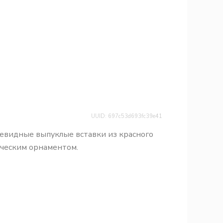
UUID: 697c53d693fc39e41
плевидные выпуклые вставки из красного
ическим орнаментом.