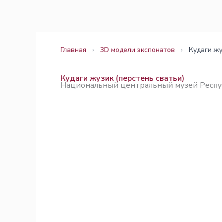
Перейти
Законодательство
Законодательство
к
содержимому
Главная
›
3D модели экспонатов
›
Кудаги жу
Кудаги жузик (перстень сватьи)
Национальный центральный музей Респу