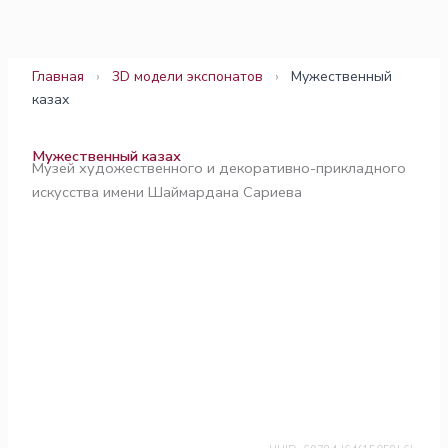
Перейти
к
содержимому
Главная
›
3D модели экспонатов
›
Мужественный
казах
Мужественный казах
Музей художественного и декоративно-прикладного
искусства имени Шаймардана Сариева