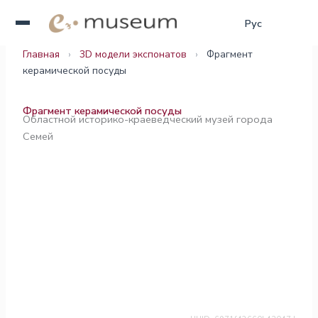
Перейти
Қаз
Рус
Eng
к
содержимому
Главная
›
3D модели экспонатов
›
Фрагмент
керамической посуды
Фрагмент керамической посуды
Областной историко-краеведческий музей города
Семей