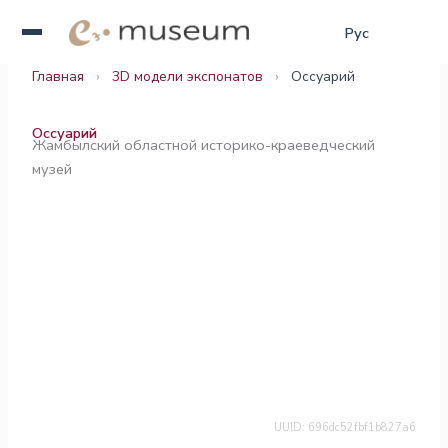
Перейти
Қаз
Рус
Eng
к
содержимому
Главная
›
3D модели экспонатов
›
Оссуарий
Оссуарий
Жамбылский областной историко-краеведческий
музей
UUID: 696dc52fbf1b827a6