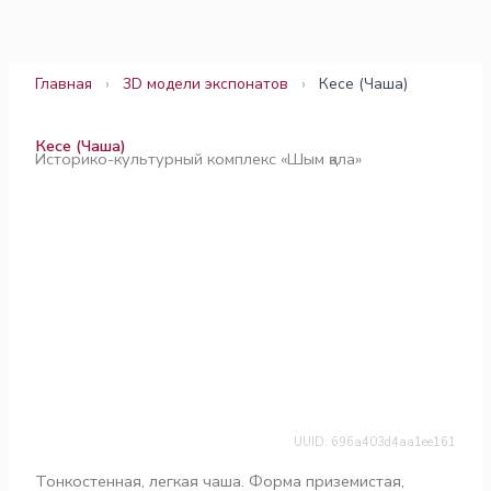
Перейти
к
содержимому
Главная
›
3D модели экспонатов
›
Кесе (Чаша)
Кесе (Чаша)
Историко-культурный комплекс «Шым қала»
UUID: 696a403d4aa1ee161
Тонкостенная, легкая чаша. Форма приземистая,