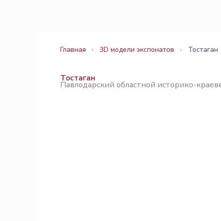
Перейти
Законодательство
Законодательство
к
содержимому
Главная
›
3D модели экспонатов
›
Тостаган
Тостаган
Павлодарский областной историко-краеве