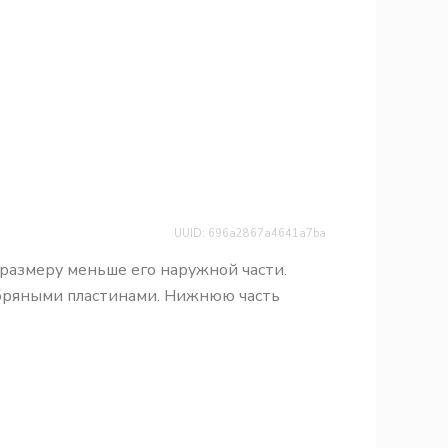
UUID: 696a2867a4641a7ba
о размеру меньше его наружной части.
бряными пластинами. Нижнюю часть