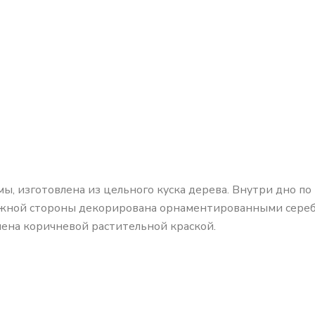
рмы, изготовлена из цельного куска дерева. Внутри дно п
ружной стороны декорирована орнаментированными сере
шена коричневой растительной краской.