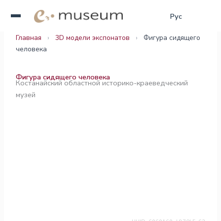
Перейти
Қаз
Рус
Eng
к
содержимому
Главная
›
3D модели экспонатов
›
Фигура сидящего
человека
Фигура сидящего человека
Костанайский областной историко-краеведческий
музей