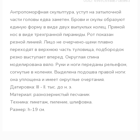
UUID: 6969169ab870b5e63
Антропоморфная скульптура, уступ на затылочной
части головы едва заметен. Брови и скулы образуют
единую форму в виде двух выпуклых колец. Прямой
нос в виде трехгранной пирамиды. Рот показан
резной линией. Лицо не очерчено-щеки плавно
переходят в верхнюю часть туловища, подбородок
резко выступает вперед. Округлая спина
моделирована вяло. Руки и ноги переданы рельефом,
согнутые в коленях. Выделена подошва правой ноги:
она уплощена и имеет округлые очертания.
Датировка: III - ІІ. тыс. до н. э.
Материал: разнозернистый песчаник
Техника: пикетаж, пиление, шлифовка.
Размер: h-19 см.