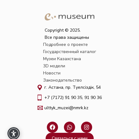
Copyright © 2025.
Все права защищены
Подробнее о проекте
Государственный каталог
Музеи Казахстана
3D модели
Новости
Законодательство
г. Астана, пр. Тәуелсіздік, 54
+7 (7172) 91 90 35, 91 90 36
ulttyk_muzei@nmrk.kz
F
W
I
a
h
n
c
a
s
Связаться с нами