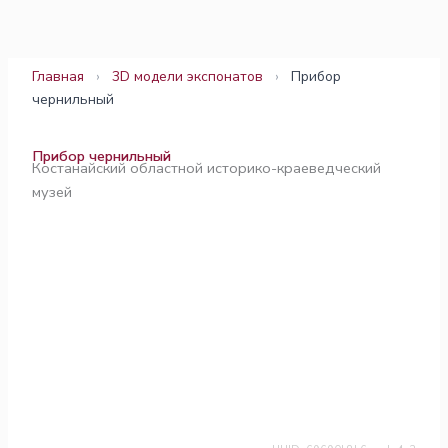
Перейти
к
содержимому
Главная
›
3D модели экспонатов
›
Прибор
чернильный
Прибор чернильный
Костанайский областной историко-краеведческий
музей