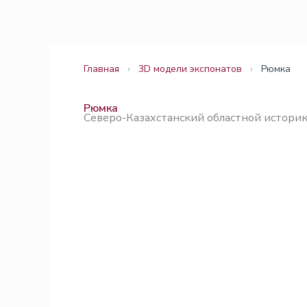
Перейти
Законодательство
Законодательство
к
содержимому
Главная
›
3D модели экспонатов
›
Рюмка
Рюмка
Северо-Казахстанский областной истори