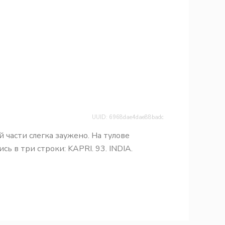
UUID: 6968dae4dae88badc
 части слегка заужено. На тулове
 в три строки: KAPRI. 93. INDIA.