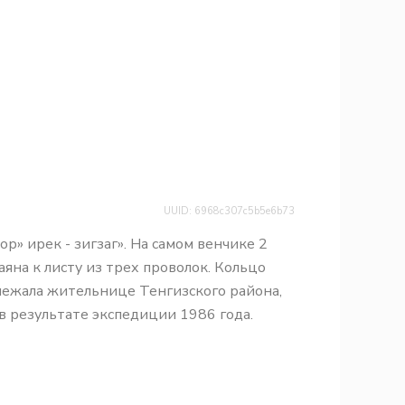
UUID: 6968c307c5b5e6b73
» ирек - зигзаг». На самом венчике 2
аяна к листу из трех проволок. Кольцо
длежала жительнице Тенгизского района,
в результате экспедиции 1986 года.