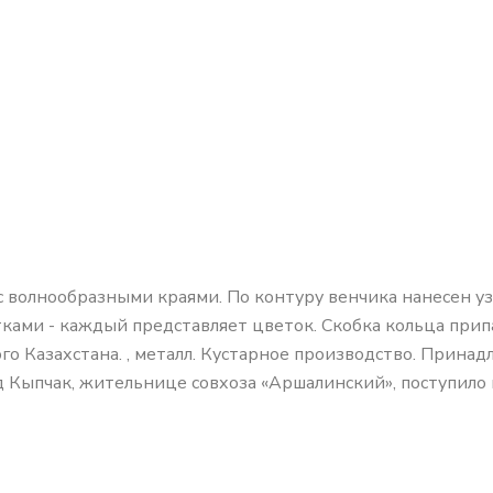
 волнообразными краями. По контуру венчика нанесен узор
стками - каждый представляет цветок. Скобка кольца прип
о Казахстана. , металл. Кустарное производство. Прина
д Кыпчак, жительнице совхоза «Аршалинский», поступило 