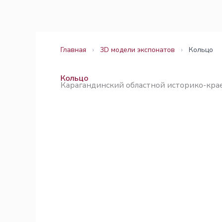
Перейти
Законодательство
Законодательство
к
содержимому
Главная
›
3D модели экспонатов
›
Кольцо
Кольцо
Карагандинский областной историко-кра