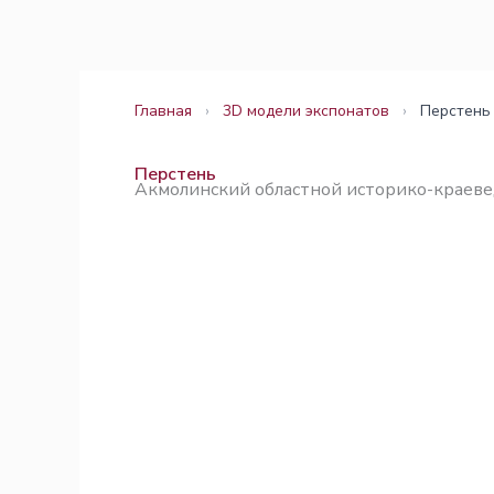
Перейти
Законодательство
Законодательство
к
содержимому
Главная
›
3D модели экспонатов
›
Перстень
Перстень
Акмолинский областной историко-краеве