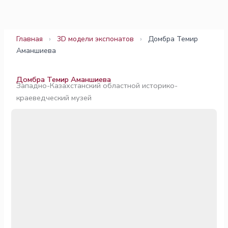
Перейти
к
содержимому
Главная
›
3D модели экспонатов
›
Домбра Темир
Аманшиева
Домбра Темир Аманшиева
Западно-Казахстанский областной историко-
краеведческий музей