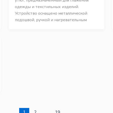
утюг, предназначенный для глажения
одежды и текстильных изделий.
Устройство оснащено металлической
подошвой, ручкой и нагревательным
1
2
…
19