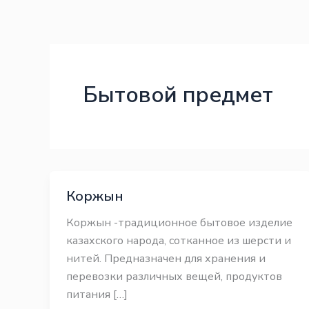
Перейти
Законодательство
Законодательство
к
содержимому
Бытовой предмет
Коржын
Коржын -традиционное бытовое изделие
казахского народа, сотканное из шерсти и
нитей. Предназначен для хранения и
перевозки различных вещей, продуктов
питания […]