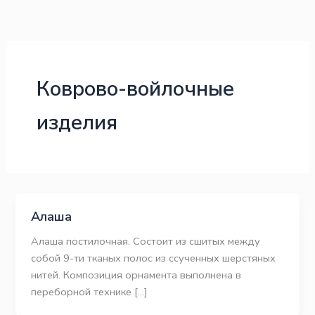
Перейти
к
содержимому
Коврово-войлочные
изделия
Алаша
Алаша постилочная. Состоит из сшитых между
собой 9-ти тканых полос из ссученных шерстяных
нитей. Композиция орнамента выполнена в
переборной технике […]