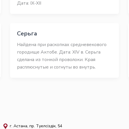
Дата: IХ-ХII
Серьга
Найдена при раскопках средневекового
городище Актобе. Дата: ХІV в. Серьга
сделана из тонкой проволоки. Края
расплюснутые и согнуты во внутрь.
г. Астана, пр. Тәуелсіздік, 54