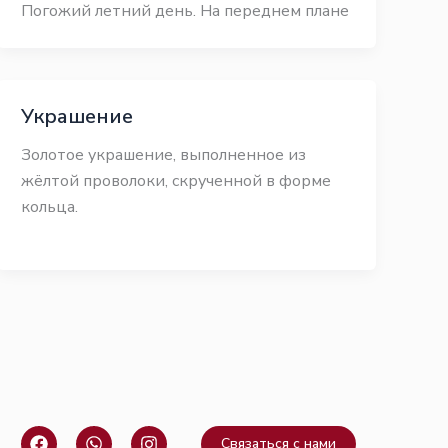
Погожий летний день. На переднем плане
Украшение
Золотое украшение, выполненное из
жёлтой проволоки, скрученной в форме
кольца.
F
W
I
Связаться с нами