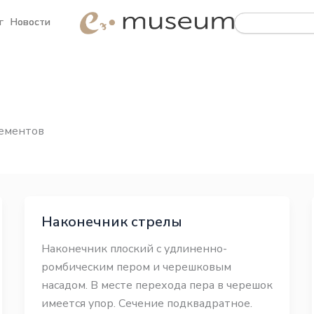
Search
Search
г
г
Новости
Новости
лементов
Наконечник стрелы
Наконечник плоский с удлиненно-
ромбическим пером и черешковым
насадом. В месте перехода пера в черешок
имеется упор. Сечение подквадратное.