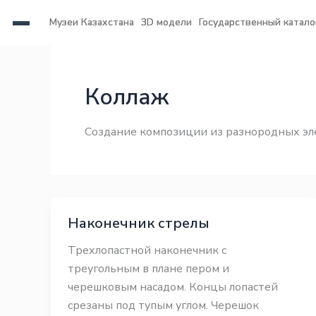
Перейти
Музеи Казахстана
Музеи Казахстана
3D модели
3D модели
Государственный катало
Государственный катало
к
содержимому
Законодательство
Законодательство
Коллаж
Создание композиции из разнородных э
Наконечник стрелы
Трехлопастной наконечник с
треугольным в плане пером и
черешковым насадом. Концы лопастей
срезаны под тупым углом. Черешок