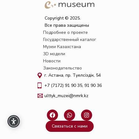
Copyright © 2025.
Все права защищены
Подробнее о проекте
Государственный каталог
Музеи Казахстана
3D модели
Новости
Законодательство
г. Астана, пр. Тәуелсіздік, 54
+7 (7172) 91 90 35, 91 90 36
ulttyk_muzei@nmrk.kz
F
W
I
a
h
n
c
a
s
Связаться с нами
e
t
t
b
s
a