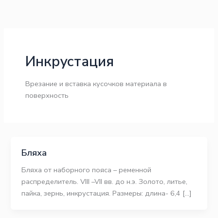
Перейти
к
содержимому
Инкрустация
Врезание и вставка кусочков материала в
поверхность
Бляха
Бляха от наборного пояса – ременной
распределитель. VIII –VII вв. до н.э. Золото, литье,
пайка, зернь, инкрустация. Размеры: длина- 6,4 […]