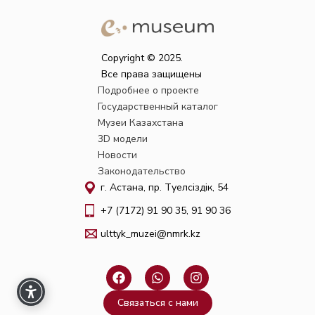
Copyright © 2025.
Все права защищены
Подробнее о проекте
Государственный каталог
Музеи Казахстана
3D модели
Новости
Законодательство
г. Астана, пр. Тәуелсіздік, 54
+7 (7172) 91 90 35, 91 90 36
ulttyk_muzei@nmrk.kz
F
W
I
a
h
n
c
a
s
Связаться с нами
e
t
t