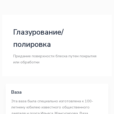
Перейти
к
содержимому
Глазурование/
полировка
Придание поверхности блеска путем покрытия
или обработки
Ваза
Эта ваза была специально изготовлена к 100-
летнему юбилею известного общественного
деятеля и поэта Ильяса Жансугирова. Ваза