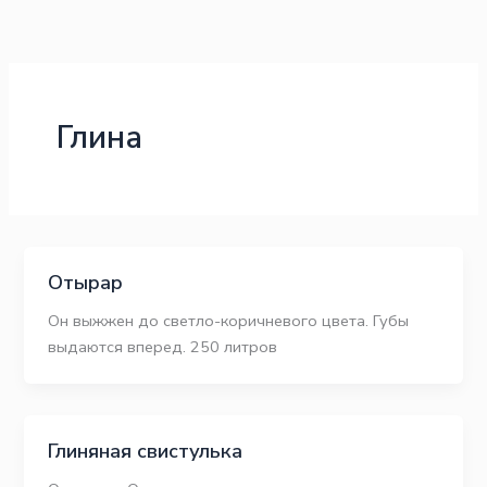
Перейти
к
содержимому
Глина
Отырар
Он выжжен до светло-коричневого цвета. Губы
выдаются вперед. 250 литров
Глиняная свистулька