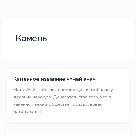
Перейти
к
содержимому
Камень
Каменное изваяние «Ұмай ана»
Мать Умай — богиня плодородия и изобилия у
древних народов. Доказательства того, что в
каменном веке в обществе господствовал
матриархат. […]